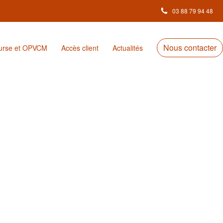
03 88 79 94 48
Nous contacter
urse et OPVCM
Accès client
Actualités