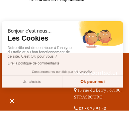
Nous contacter
15 rue du Berry , 67100,
STRASBOURG
03 88 79 94 48
htortosa@osirisfinances.fr